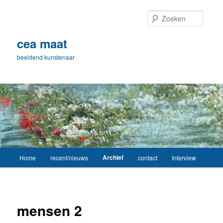
Spring
naar
Zoeke
de
primaire
cea maat
inhoud
beeldend kunstenaar
Hoofdmenu
Archief
Home
recent/nieuws
contact
Interview
mensen 2