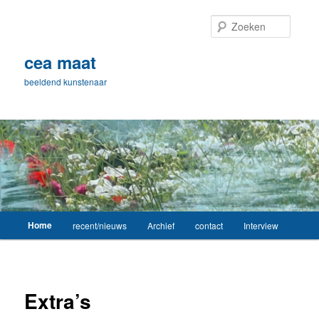
Spring
naar
Zoeke
de
primaire
cea maat
inhoud
beeldend kunstenaar
Hoofdmenu
Home
recent/nieuws
Archief
contact
Interview
Extra’s