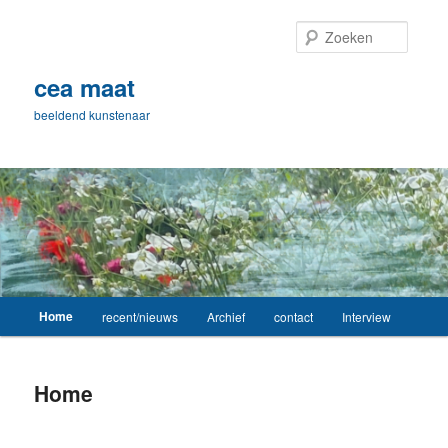
Spring
naar
Zoeke
de
primaire
cea maat
inhoud
beeldend kunstenaar
Hoofdmenu
Home
recent/nieuws
Archief
contact
Interview
Home